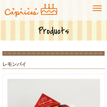
菓子工房カプリス
広島市安佐北区にある玖村駅付近のケーキ屋「菓子工房カプリス」です。店
内にカフェスペースも併設、真っ赤な看板が目印です！
Products
レモンパイ