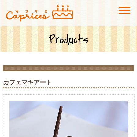
菓子工房カプリス
広島市安佐北区にある玖村駅付近のケーキ屋「菓子工房カプリス」です。店
内にカフェスペースも併設、真っ赤な看板が目印です！
Products
カフェマキアート