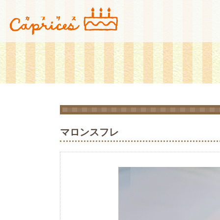
広島市安佐北区にある玖村駅付近のケーキ屋「菓子工房カプリス」です。店
菓子工房カプリス
マロンスフレ