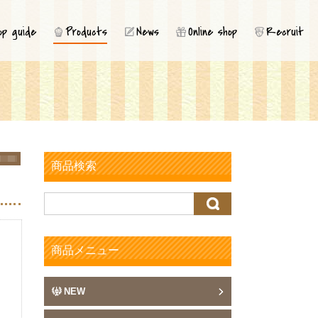
コ
op guide
Products
News
Online shop
Recruit
ン
テ
ン
ツ
へ
ス
キ
ッ
プ
商品検索
検
索:
商品メニュー
NEW