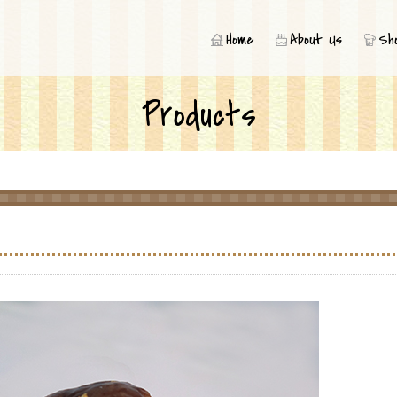
内にカフェスペースも併設、真っ赤な看板が目印です！
Home
About Us
Sh
Products