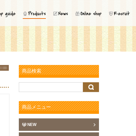
コ
op guide
Products
News
Online shop
Recruit
ン
テ
ン
ツ
へ
ス
キ
ッ
プ
商品検索
検
索:
商品メニュー
NEW