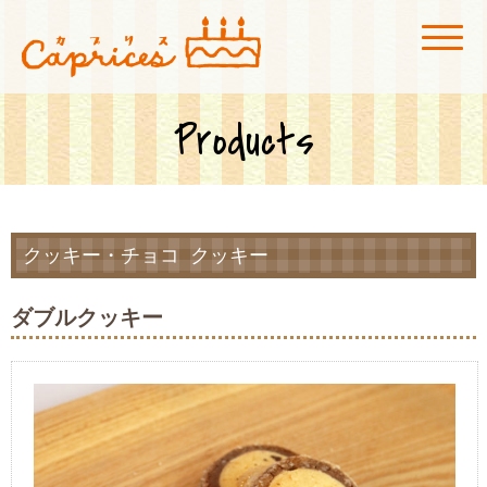
菓子工房カプリス
広島市安佐北区にある玖村駅付近のケーキ屋「菓子工房カプリス」です。店
内にカフェスペースも併設、真っ赤な看板が目印です！
Products
クッキー・チョコ
クッキー
ダブルクッキー